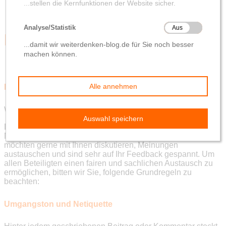
Netiquette DG Nexolution
Kommentarrichtlinie
Wir freuen uns über Ihre Beteiligung.
Die Kommentarfunktion unseres Blogs bietet Ihnen die
Möglichkeit, sich aktiv bei der Gestaltung zu beteiligen. Wir
möchten gerne mit Ihnen diskutieren, Meinungen
austauschen und sind sehr auf Ihr Feedback gespannt. Um
allen Beteiligten einen fairen und sachlichen Austausch zu
ermöglichen, bitten wir Sie, folgende Grundregeln zu
beachten:
Umgangston und Netiquette