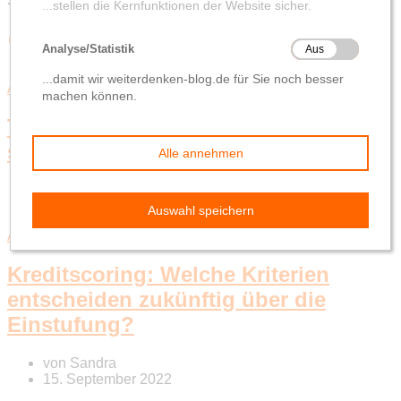
Schlagwort-Suchbegriff
‘Künstliche Intelligenz’
Aktuelles aus der Wirtschaft
Texten mit Künstlicher Intelligenz –
schöne digitale Welt?
von
Sandra
5. Oktober 2022
Aktuelles aus der Wirtschaft
Kreditscoring: Welche Kriterien
entscheiden zukünftig über die
Einstufung?
von
Sandra
15. September 2022