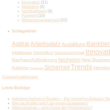
Innovation
(31)
Marketing
(6)
Nachhaltigkeit
(9)
Payment
(10)
Wissensmanagement
(22)
Schlagwörter
Bankber
Agilität
Arbeitsplatz
Ausbildung
Innovat
GenoBuy
InfoMonitor
Genossenschaft
Neuheiten
Nachwuchsförderung
New Busines
Trends
Sicherheit
Vermög
Publisher
Regulatorik
Cookieeinstellungen
Letzte Beiträge
Arbeitssicherheit in Banken – Der Kampf im digitalen Ve
Wie nachhaltig sind Lab-grown-Diamanten?
Altersvorsorge – eine Frage der Priorisierung?