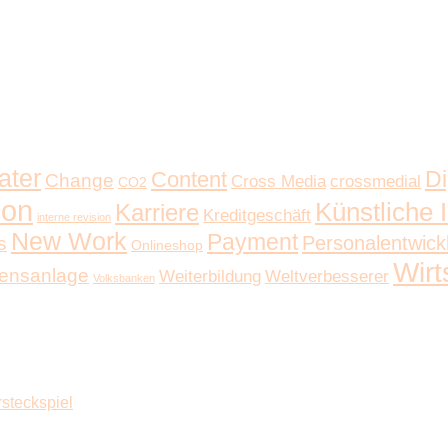
ater
Di
Content
Change
Cross Media
crossmedial
CO2
ion
Künstliche I
Karriere
Kreditgeschäft
interne revision
New Work
Payment
Personalentwick
s
Onlineshop
Wirt
ensanlage
Weiterbildung
Weltverbesserer
Volksbanken
rsteckspiel