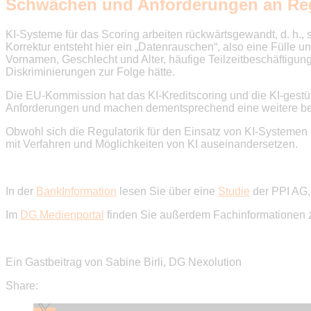
Schwächen und Anforderungen an Reg
KI-Systeme für das Scoring arbeiten rückwärtsgewandt, d. h.,
Korrektur entsteht hier ein „Datenrauschen“, also eine Fülle
Vornamen, Geschlecht und Alter, häufige Teilzeitbeschäfti
Diskriminierungen zur Folge hätte.
Die EU-Kommission hat das KI-Kreditscoring und die KI-gestü
Anforderungen und machen dementsprechend eine weitere behö
Obwohl sich die Regulatorik für den Einsatz von KI-Systemen 
mit Verfahren und Möglichkeiten von KI auseinandersetzen.
In der
BankInformation
lesen Sie über eine
Studie
der PPI AG,
Im
DG Medienportal
finden Sie außerdem Fachinformationen z
Ein Gastbeitrag von Sabine Birli, DG Nexolution
Share: