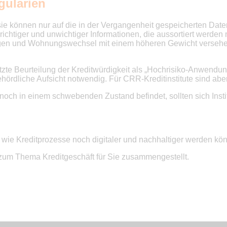
ularien
 sie können nur auf die in der Vergangenheit gespeicherten Dat
 unrichtiger und unwichtiger Informationen, die aussortiert w
gungen und Wohnungswechsel mit einem höheren Gewicht verseh
tzte Beurteilung der Kreditwürdigkeit als „Hochrisiko-Anwend
rdliche Aufsicht notwendig. Für CRR-Kreditinstitute sind abe
noch in einem schwebenden Zustand befindet, sollten sich Insti
 wie Kreditprozesse noch digitaler und nachhaltiger werden kö
um Thema Kreditgeschäft für Sie zusammengestellt.