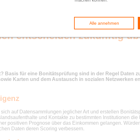
rien entscheiden zukünftig üb
 Basis für eine Bonitätsprüfung sind in der Regel Daten z
wie Karten und dem Austausch in sozialen Netzwerken ent
ligenz
ich auf Datensammlungen jeglicher Art und erstellen Bonitätspr
ndsaufenthalte und Kontakte zu bestimmten Institutionen die K
 einer positiven Prognose über das Einkommen gelangen. Würden
ichen Daten deren Scoring verbessern.