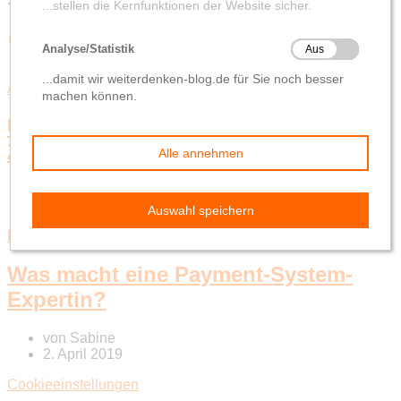
Schlagwort-Suchbegriff
‘PSD2’
Allgemein
Umsetzungen zur EU-
Zahlungsdiensterichtlinie (PSD2)
von
Sandra
20. Mai 2019
DGX-Team
Payment
Was macht eine Payment-System-
Expertin?
von
Sabine
2. April 2019
Cookieeinstellungen