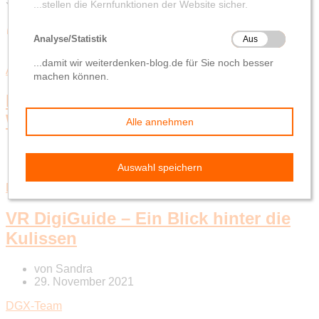
Schlagwort-Suchbegriff
‘Weiterbildung’
Aktuelles aus der Wirtschaft
Wissensmanagement
Mentoring oder Reverse Mentoring:
Wer lernt von wem?
von
Sandra
19. Juli 2022
Digital
Innovation
Wissensmanagement
VR DigiGuide – Ein Blick hinter die
Kulissen
von
Sandra
29. November 2021
DGX-Team