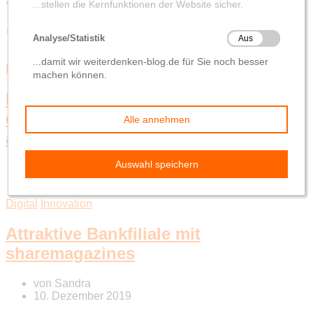
Schlagwort-Suchbegriff
‘Weltverbesserer’
Innovation
Wissensmanagement
Nachhaltigkeit im Druck – wie sich
die Görres-Druckerei ökologisch
ausrichtet
von
Sandra
27. April 2020
Digital
Innovation
Attraktive Bankfiliale mit
sharemagazines
von
Sandra
10. Dezember 2019