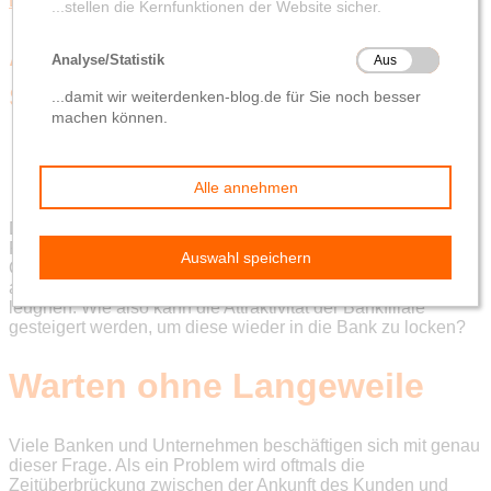
Digital
Innovation
Attraktive Bankfiliale mit
sharemagazines
von
Sandra
10. Dezember 2019
Die über 10.000 Filialen der Volksbanken und
Raiffeisenbanken sind ein wichtiger Kontaktpunkt in der
Omnikanalstrategie. Dass immer weniger Kunden – vor
allem junge – in die Filialen kommen, lässt sich jedoch nicht
leugnen. Wie also kann die Attraktivität der Bankfiliale
gesteigert werden, um diese wieder in die Bank zu locken?
Warten ohne Langeweile
Viele Banken und Unternehmen beschäftigen sich mit genau
dieser Frage. Als ein Problem wird oftmals die
Zeitüberbrückung zwischen der Ankunft des Kunden und