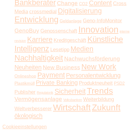
Bankberater
Content
Change
Cross
CO2
Digitalisierung
Media
crossmedial
Entwicklung
Geno-InfoMonitor
Geldanlage
Innovation
GenoBuy
Genossenschaft
interne
Künstliche
Karriere
Kreditgeschäft
revision
Intelligenz
Medien
Lesetipp
Nachhaltigkeit
Nachwuchsförderung
New Work
Neuheiten
New Business
Payment
Personalentwicklung
Onlineshop
Private Banking
Produktneuheit
Plastikmüll
PSD2
Trends
Sicherheit
Publisher
Regulatorik
Vermögensanlage
Weiterbildung
Volksbanken
Wirtschaft
Zukunft
Weltverbesserer
ökologisch
Cookieeinstellungen