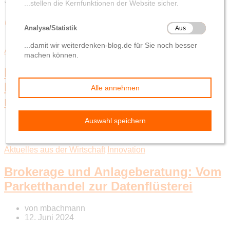
Schlagwort-Suchbegriff
‘Innovation’
Aktuelles aus der Wirtschaft
Digital
Innovation
Im Fußball wie im Controlling:
Künstliche Intelligenz und der
menschliche Touch
von
mbachmann
15. Juli 2024
Aktuelles aus der Wirtschaft
Innovation
Brokerage und Anlageberatung: Vom
Parketthandel zur Datenflüsterei
von
mbachmann
12. Juni 2024