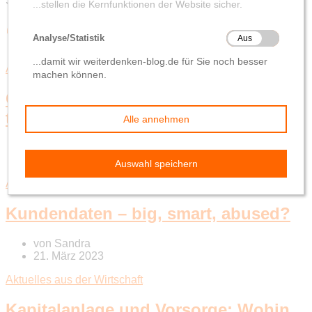
Schlagwort-Suchbegriff
‘Bankberater’
Aktuelles aus der Wirtschaft
Customer Support mit KI-Avataren –
the next level?
von
Sandra
13. März 2024
Aktuelles aus der Wirtschaft
Innovation
Kundendaten – big, smart, abused?
von
Sandra
21. März 2023
Aktuelles aus der Wirtschaft
Kapitalanlage und Vorsorge: Wohin