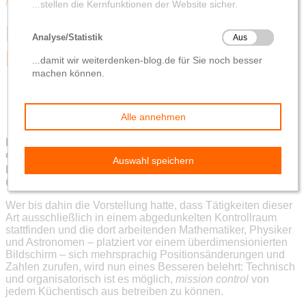
Aktuelles aus der Wirtschaft
Die Bank als Partner beim
Immobilienkauf
von
Sandra
17. Januar 2022
Beeinflusst die Arbeitsumgebung unser Handeln? Laut
einer Pressemitteilung des Satellitenkontrollzentrums
1
ESOC in Darmstadt
, arbeiten deren Mitarbeiter bereits
überwiegend im Homeoffice.
Wer bis dahin die Vorstellung hatte, dass Tätigkeiten dieser
Art ausschließlich in einem abgedunkelten Kontrollraum
stattfinden und die dort arbeitenden Mathematiker, Physiker
und Astronomen – platziert vor einem überdimensionierten
Bildschirm – sich mehrsprachig Positionsänderungen und
Zahlen zurufen, wird nun eines Besseren belehrt: Technisch
und organisatorisch ist es möglich,
mission control
von
jedem Küchentisch aus betreiben zu können.