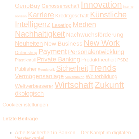
Innovation
GenoBuy
Genossenschaft
interne
Künstliche
Karriere
Kreditgeschäft
revision
Intelligenz
Medien
Lesetipp
Nachhaltigkeit
Nachwuchsförderung
New Work
Neuheiten
New Business
Payment
Personalentwicklung
Onlineshop
Private Banking
Produktneuheit
Plastikmüll
PSD2
Trends
Sicherheit
Publisher
Regulatorik
Vermögensanlage
Weiterbildung
Volksbanken
Wirtschaft
Zukunft
Weltverbesserer
ökologisch
Cookieeinstellungen
Letzte Beiträge
Arbeitssicherheit in Banken – Der Kampf im digitalen
Versteckspiel