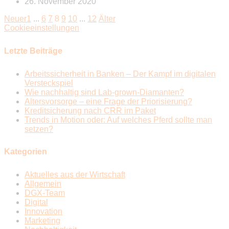
26. November 2020
Neuer
1
...
6
7
8
9
10
...
12
Älter
Cookieeinstellungen
Letzte Beiträge
Arbeitssicherheit in Banken – Der Kampf im digitalen
Versteckspiel
Wie nachhaltig sind Lab-grown-Diamanten?
Altersvorsorge – eine Frage der Priorisierung?
Kreditsicherung nach CRR im Paket
Trends in Motion oder: Auf welches Pferd sollte man
setzen?
Kategorien
Aktuelles aus der Wirtschaft
Allgemein
DGX-Team
Digital
Innovation
Marketing