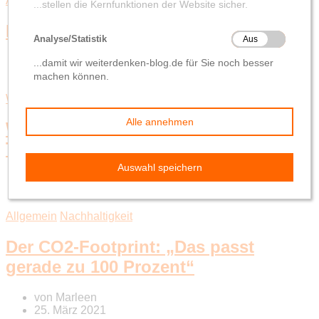
Allgemein
DGX-Team
Nachhaltigkeit
Nachhaltige Mobilität im DG VERLAG
von
Marleen
13. April 2021
Wissensmanagement
World Backup Day – Rund ums
Thema Datensicherung
von
Tina
31. März 2021
Allgemein
Nachhaltigkeit
Der CO2-Footprint: „Das passt
gerade zu 100 Prozent“
von
Marleen
25. März 2021