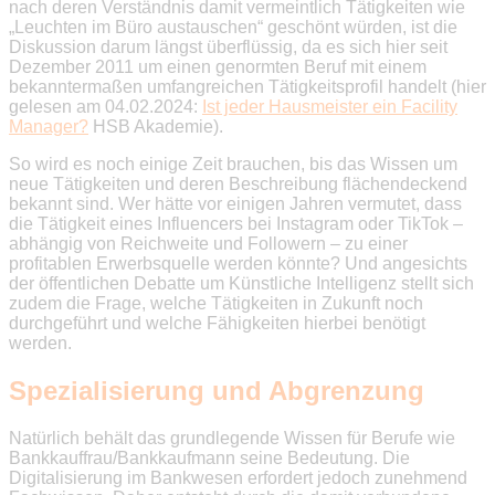
nach deren Verständnis damit vermeintlich Tätigkeiten wie
„Leuchten im Büro austauschen“ geschönt würden, ist die
Diskussion darum längst überflüssig, da es sich hier seit
Dezember 2011 um einen genormten Beruf mit einem
bekanntermaßen umfangreichen Tätigkeitsprofil handelt (hier
gelesen am 04.02.2024:
Ist jeder Hausmeister ein Facility
Manager?
HSB Akademie).
So wird es noch einige Zeit brauchen, bis das Wissen um
neue Tätigkeiten und deren Beschreibung flächendeckend
bekannt sind. Wer hätte vor einigen Jahren vermutet, dass
die Tätigkeit eines Influencers bei Instagram oder TikTok –
abhängig von Reichweite und Followern – zu einer
profitablen Erwerbsquelle werden könnte? Und angesichts
der öffentlichen Debatte um Künstliche Intelligenz stellt sich
zudem die Frage, welche Tätigkeiten in Zukunft noch
durchgeführt und welche Fähigkeiten hierbei benötigt
werden.
Spezialisierung und Abgrenzung
Natürlich behält das grundlegende Wissen für Berufe wie
Bankkauffrau/Bankkaufmann seine Bedeutung. Die
Digitalisierung im Bankwesen erfordert jedoch zunehmend