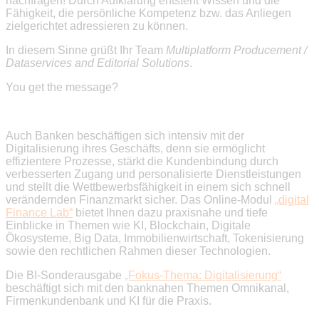
nachfragen! Durch Aufklärung entsteht Wissen und die
Fähigkeit, die persönliche Kompetenz bzw. das Anliegen
zielgerichtet adressieren zu können.
In diesem Sinne grüßt Ihr Team
Multiplatform Producement /
Dataservices and Editorial Solutions
.
You get the message?
Auch Banken beschäftigen sich intensiv mit der
Digitalisierung ihres Geschäfts, denn sie ermöglicht
effizientere Prozesse, stärkt die Kundenbindung durch
verbesserten Zugang und personalisierte Dienstleistungen
und stellt die Wettbewerbsfähigkeit in einem sich schnell
verändernden Finanzmarkt sicher. Das Online-Modul
„digital
Finance Lab“
bietet Ihnen dazu praxisnahe und tiefe
Einblicke in Themen wie KI, Blockchain, Digitale
Ökosysteme, Big Data, Immobilienwirtschaft, Tokenisierung
sowie den rechtlichen Rahmen dieser Technologien.
Die BI-Sonderausgabe
„Fokus-Thema: Digitalisierung“
beschäftigt sich mit den banknahen Themen Omnikanal,
Firmenkundenbank und KI für die Praxis.