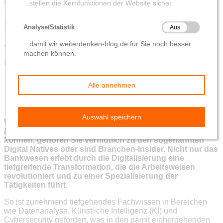
Aktuelles aus der Wirtschaft
Digital
Digitalisierung und neue
Jobs – was steckt
dahinter?
von
Sandra
9. Februar 2024
Wenn Sie mit der Berufsbezeichnung
Prozessmanager /
Business Analyst – Voice Solutions
etwas anfangen
können, gehören Sie vermutlich zu den sogenannten
Digital Natives oder sind Branchen-Insider. Nicht nur das
Bankwesen erlebt durch die Digitalisierung eine
tiefgreifende Transformation, die die Arbeitsweisen
revolutioniert und zu einer Spezialisierung der
Tätigkeiten führt.
So ist zunehmend tiefgehendes Fachwissen in Bereichen
wie Datenanalyse, Künstliche Intelligenz (KI) und
Cybersecurity gefordert, was in den damit einhergehenden