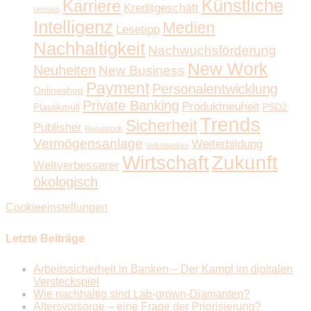
Künstliche
Karriere
Kreditgeschäft
revision
Intelligenz
Medien
Lesetipp
Nachhaltigkeit
Nachwuchsförderung
New Work
Neuheiten
New Business
Payment
Personalentwicklung
Onlineshop
Private Banking
Produktneuheit
Plastikmüll
PSD2
Trends
Sicherheit
Publisher
Regulatorik
Vermögensanlage
Weiterbildung
Volksbanken
Wirtschaft
Zukunft
Weltverbesserer
ökologisch
Cookieeinstellungen
Letzte Beiträge
Arbeitssicherheit in Banken – Der Kampf im digitalen
Versteckspiel
Wie nachhaltig sind Lab-grown-Diamanten?
Altersvorsorge – eine Frage der Priorisierung?