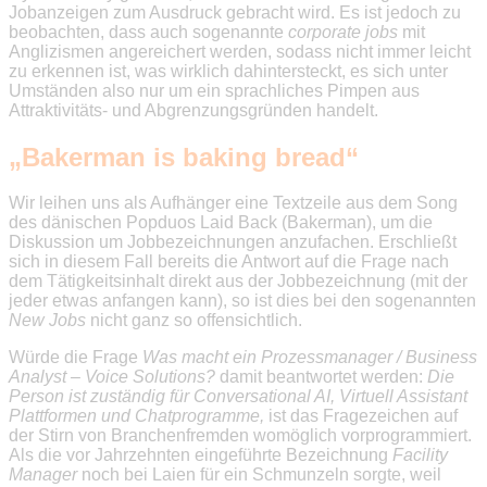
Jobanzeigen zum Ausdruck gebracht wird. Es ist jedoch zu
beobachten, dass auch sogenannte
corporate jobs
mit
Anglizismen angereichert werden, sodass nicht immer leicht
zu erkennen ist, was wirklich dahintersteckt, es sich unter
Umständen also nur um ein sprachliches Pimpen aus
Attraktivitäts- und Abgrenzungsgründen handelt.
„Bakerman is baking bread“
Wir leihen uns als Aufhänger eine Textzeile aus dem Song
des dänischen Popduos Laid Back (Bakerman), um die
Diskussion um Jobbezeichnungen anzufachen. Erschließt
sich in diesem Fall bereits die Antwort auf die Frage nach
dem Tätigkeitsinhalt direkt aus der Jobbezeichnung (mit der
jeder etwas anfangen kann), so ist dies bei den sogenannten
New Jobs
nicht ganz so offensichtlich.
Würde die Frage
Was macht ein
Prozessmanager / Business
Analyst – Voice Solutions?
damit beantwortet werden:
Die
Person ist zuständig für Conversational AI, Virtuell Assistant
Plattformen und Chatprogramme,
ist das Fragezeichen auf
der Stirn von Branchenfremden womöglich vorprogrammiert.
Als die vor Jahrzehnten eingeführte Bezeichnung
Facility
Manager
noch bei Laien für ein Schmunzeln sorgte, weil